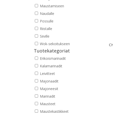
Maustamiseen
Naudalle
Possulle
Riistalle
Siiville
Wok-sekoitukseen
CH
Tuotekategoriat
Erikoismarinadit
Kalamarinadit
Leivitteet
Majonaadit
Majoneesit
Marinadit
Mausteet
Maustekastikkeet