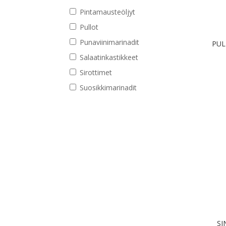
Pintamausteöljyt
Pullot
Punaviinimarinadit
PUL
Salaatinkastikkeet
Sirottimet
Suosikkimarinadit
SI