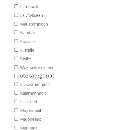
Lampaalle
Leivitykseen
Maustamiseen
Naudalle
Possulle
Riistalle
Siiville
Wok-sekoitukseen
Tuotekategoriat
Erikoismarinadit
Kalamarinadit
Leivitteet
Majonaadit
Majoneesit
Marinadit