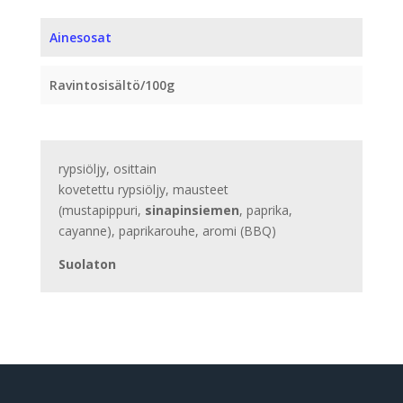
Ainesosat
Ravintosisältö/100g
rypsiöljy, osittain
kovetettu rypsiöljy, mausteet
(mustapippuri,
sinapinsiemen
, paprika,
cayanne), paprikarouhe, aromi (BBQ)
Suolaton