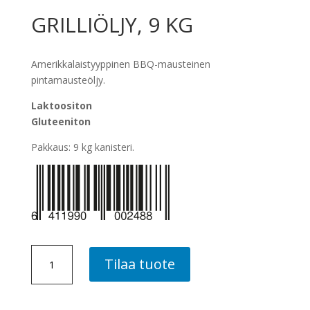
GRILLIÖLJY, 9 KG
Amerikkalaistyyppinen BBQ-mausteinen
pintamausteöljy.
Laktoositon
Gluteeniton
Pakkaus: 9 kg kanisteri.
GRILLIÖLJY,
Tilaa tuote
9
KG
määrä