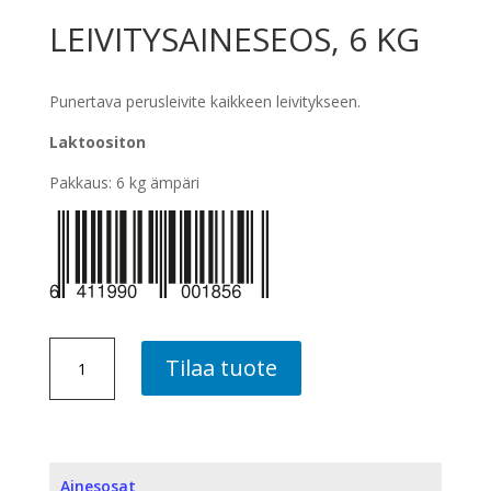
LEIVITYSAINESEOS, 6 KG
Punertava perusleivite kaikkeen leivitykseen.
Laktoositon
Pakkaus: 6 kg ämpäri
LEIVITYSAINESEOS,
Tilaa tuote
6
KG
määrä
Ainesosat