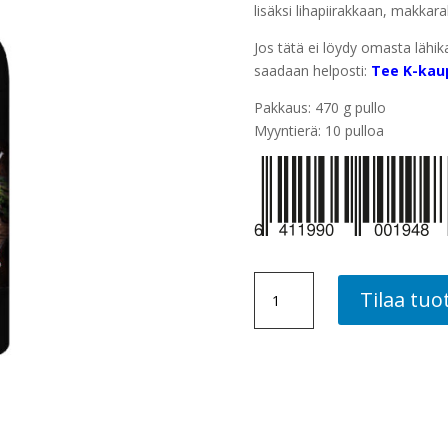
lisäksi lihapiirakkaan, makkaral
Jos tätä ei löydy omasta lähik
saadaan helposti:
Tee K-kau
Pakkaus: 470 g pullo
Myyntierä: 10 pulloa
PULLED
Tilaa tuo
PORK
BBQ-
KASTIKE,
10
PLO
ME
määrä