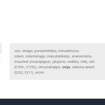
vesi, siirappi, punaviinietikka, tomaattisose,
sokeri, sokerisiirappi, maissitärkkelys, ananasmehu,
mausteet (mustapippuri, jalopeno, neilikka, chili), väri
(E160c, E150c), sitruunahappo,
soija
, säilöntä-aineet
(E202, E211), aromi