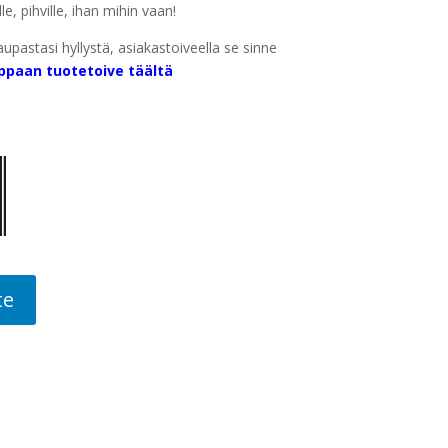
le, pihville, ihan mihin vaan!
aupastasi hyllystä, asiakastoiveella se sinne
ppaan tuotetoive täältä
te