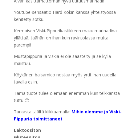
Aivan käsittämättömän hyvä uutuusmarinadi!
Youtube-sensaatio Hard Kokin kanssa yhteistyössä
kehitetty sotku.
Kermaisen Viski-Pippurikastikkeen maku marinadina
yllättää, täähän on ihan kuin ravintolassa mutta
parempi!
Mustapippuria ja viskiä ei ole säästelty ja se kyllä
maistuu.
Köykänen balsamico nostaa myös yrtit ihan uudella
tavalla esiin.
Tämä tuote tulee olemaan enemmän kuin telkkarista
tuttu 🙂
Tarkasta täältä klikkaamalla:
Mihin olemme jo Viski-
Pippuria toimittaneet
Laktoositon
Gluteeniton