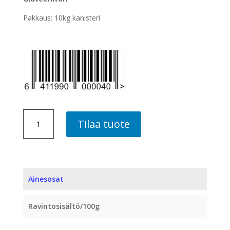
Pakkaus: 10kg kanisteri
VISKI-
Tilaa tuote
PIPPURI
BY
HARD
KOKKI,
10
Ainesosat
KG
määrä
Ravintosisältö/100g