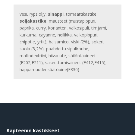
vesi, rypsiöljy,
sinappi
, tomaattikastike,
soijakastike
, mausteet (mustapippuri,
paprika, curry, korianteri, valkosipuli, timjami,
kurkuma, cayanne, neilikka, valkopippuri,
chipotle, yrtit), balsamico, viski (2%), sokeri,
suola (3,2%), paahdettu sipulirouhe,
maltodextriini, hiivauute, säilöntäaineet
(E202,E211), sakeuttamisaineet (E412,E415),
happamuudensäätöaine(E330)
Kapteenin kastikkeet