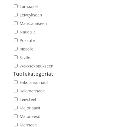
Lampaalle
Leivitykseen
Maustamiseen
Naudalle
Possulle
Riistalle
Siiville
Wok-sekoitukseen
Tuotekategoriat
Erikoismarinadit
Kalamarinadit
Leivitteet
Majonaadit
Majoneesit
Marinadit