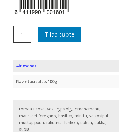
PIZZAKASTIKE,
Tilaa tuote
10
PLO
ME
määrä
Ainesosat
Ravintosisältö/100g
tomaattisose, vesi, rypsiöljy, omenamehu,
mausteet (oregano, basilika, minttu, valkosipuli,
mustapippuri, rakuuna, fenkoli), sokeri, etikka,
suola