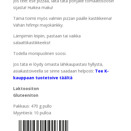
Jos teet itse pizzaa, laita tätä pohjalle tomaattisoosin
sijasta! Huikea maku!
Tämä toimii myös valmiin pizzan päälle kastikkeena!
Vähän hifimpi majokänkky.
Lämpimiin leipiin, pastaan tai vaikka
salaattikastikkeeksi!
Todella monipuolinen soosi.
Jos tätä ei löydy omasta lähikaupastasi hyllystä,
asiakastoiveella se sinne saadaan helposti:
Tee K-
kauppaan tuotetoive täältä
Laktoositon
Gluteeniton
Pakkaus: 470 g pullo
Myyntierä: 10 pulloa