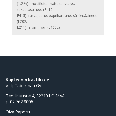
(1,2 %), modifioitu maissitärkkelys,
sakeutusaineet (E412,
E415), rasvajauhe, paprikarouhe, säilöntäaineet
(E202,
E211), aromi, väri (E160c)
Kapteenin kastikkeet
Velj. Taberman Oy
Teollisuustie 4, 32210 LOIMAA
p. 02 762 8006
Oiva Raportti