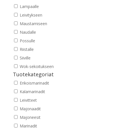
Lampaalle
Leivitykseen
Maustamiseen
Naudalle
Possulle
Riistalle
Siiville
Wok-sekoitukseen
Tuotekategoriat
Erikoismarinadit
Kalamarinadit
Leivitteet
Majonaadit
Majoneesit
Marinadit