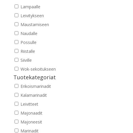
Lampaalle
Leivitykseen
Maustamiseen
Naudalle
Possulle
Riistalle
Siiville
Wok-sekoitukseen
Tuotekategoriat
Erikoismarinadit
Kalamarinadit
Leivitteet
Majonaadit
Majoneesit
Marinadit