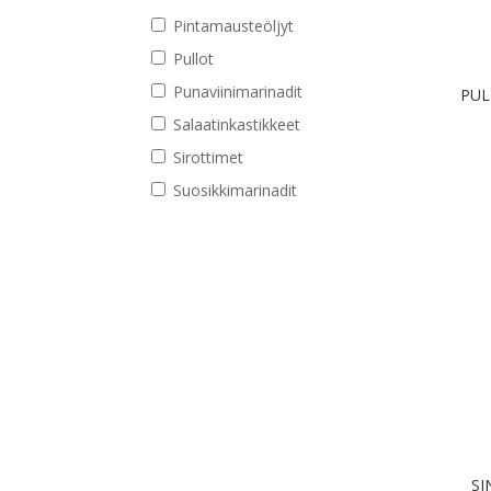
Pintamausteöljyt
Pullot
Punaviinimarinadit
PUL
Salaatinkastikkeet
Sirottimet
Suosikkimarinadit
SI