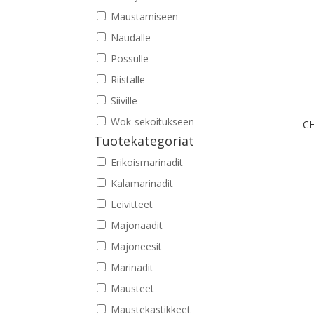
Maustamiseen
Naudalle
Possulle
Riistalle
Siiville
Wok-sekoitukseen
CH
Tuotekategoriat
Erikoismarinadit
Kalamarinadit
Leivitteet
Majonaadit
Majoneesit
Marinadit
Mausteet
Maustekastikkeet