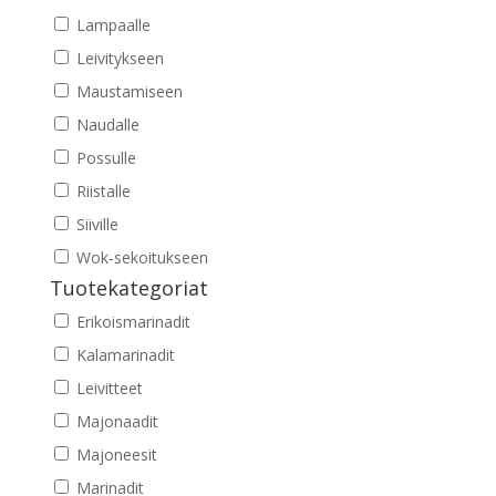
Lampaalle
Leivitykseen
Maustamiseen
Naudalle
Possulle
Riistalle
Siiville
Wok-sekoitukseen
Tuotekategoriat
Erikoismarinadit
Kalamarinadit
Leivitteet
Majonaadit
Majoneesit
Marinadit