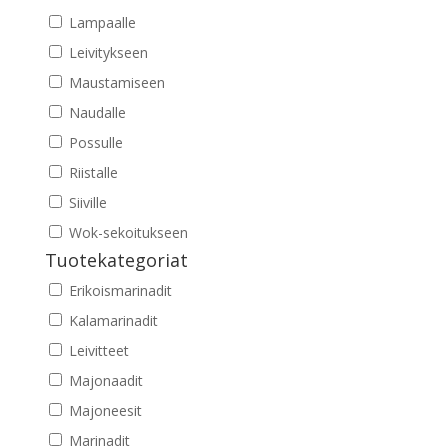
Lampaalle
Leivitykseen
Maustamiseen
Naudalle
Possulle
Riistalle
Siiville
Wok-sekoitukseen
Tuotekategoriat
Erikoismarinadit
Kalamarinadit
Leivitteet
Majonaadit
Majoneesit
Marinadit